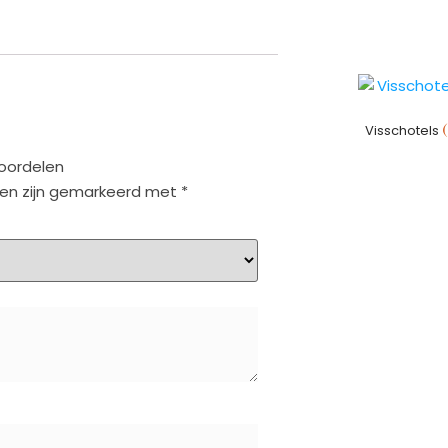
(
Visschotels
oordelen
den zijn gemarkeerd met
*