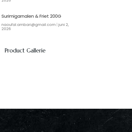
2026
Surimigarnalen & Friet 200G
naoufal.ambari@gmail.com
juni 2,
2026
Product Gallerie