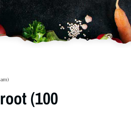
ram)
root (100